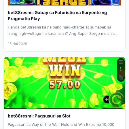
bet88resmi: Gabay sa Futuristic na Kuryente ng
Pragmatic Play
Handa bet88resmi ka na bang mag-charge at sumabak sa
isang high-voltage na karanasan? Ang Super Serge mula sa
Pragmatic Play...
18 Hul 2026
bet88resmi: Pagsusuri sa Slot
Pagsusuri sa Way of the Wolf Hold and Win Extreme 10,000