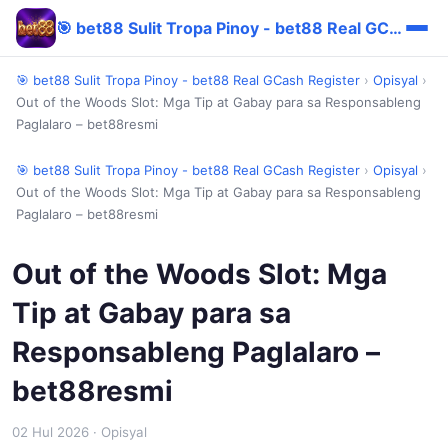
🎯 bet88 Sulit Tropa Pinoy - bet88 Real GCash Register
🎯 bet88 Sulit Tropa Pinoy - bet88 Real GCash Register
›
Opisyal
›
Out of the Woods Slot: Mga Tip at Gabay para sa Responsableng
Paglalaro – bet88resmi
🎯 bet88 Sulit Tropa Pinoy - bet88 Real GCash Register
›
Opisyal
›
Out of the Woods Slot: Mga Tip at Gabay para sa Responsableng
Paglalaro – bet88resmi
Out of the Woods Slot: Mga
Tip at Gabay para sa
Responsableng Paglalaro –
bet88resmi
02 Hul 2026
· Opisyal