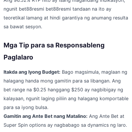
Ang 96.52% RTP nito ay isang magandang indikasyon,
ngunit bet88resmi bet88resmi tandaan na ito ay
teoretikal lamang at hindi garantiya ng anumang resulta
sa bawat sesyon.
Mga Tip para sa Responsableng
Paglalaro
Itakda ang Iyong Budget:
Bago magsimula, maglaan ng
halagang handa mong gamitin para sa libangan. Ang
bet range na $0.25 hanggang $250 ay nagbibigay ng
kalayaan, ngunit laging piliin ang halagang komportable
para sa iyong bulsa.
Gamitin ang Ante Bet nang Matalino:
Ang Ante Bet at
Super Spin options ay nagbabago sa dynamics ng laro.