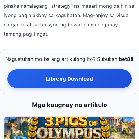
pinakamahalagang "strategy" na maaari mong dalhin sa
iyong paglalakbay sa kagubatan. Mag-enjoy sa visual
na ganda at sa tensyon ng bawat spin nang may
tamang pag-iingat.
Nagustuhan mo ba ang artikulong ito? Subukan
bet88
Libreng Download
Mga kaugnay na artikulo