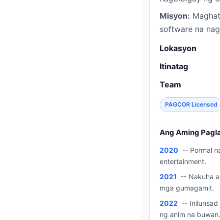
Misyon:
Maghati
software na nag
Lokasyon
Itinatag
Team
PAGCOR Licensed
Ang Aming Pagl
2020
-- Pormal n
entertainment.
2021
-- Nakuha a
mga gumagamit.
2022
-- Inilunsa
ng anim na buwan