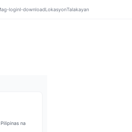
ag-login
I-download
Lokasyon
Talakayan
Pilipinas na