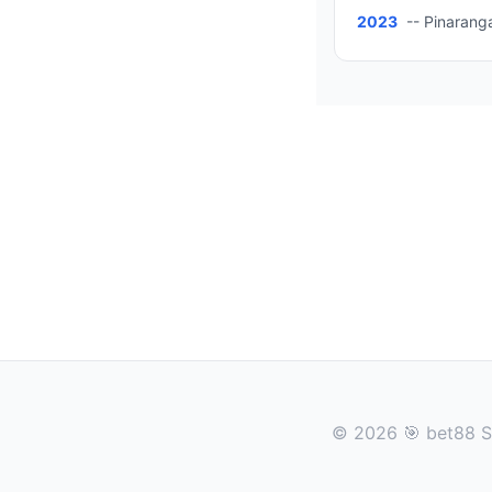
2023
-- Pinaranga
© 2026 🎯 bet88 Su