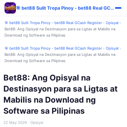
🎯 bet88 Sulit Tropa Pinoy - bet88 Real GCash Register
🎯 bet88 Sulit Tropa Pinoy - bet88 Real GCash Register
›
Opisyal
›
Bet88: Ang Opisyal na Destinasyon para sa Ligtas at Mabilis na
Download ng Software sa Pilipinas
🎯 bet88 Sulit Tropa Pinoy - bet88 Real GCash Register
›
Opisyal
›
Bet88: Ang Opisyal na Destinasyon para sa Ligtas at Mabilis na
Download ng Software sa Pilipinas
Bet88: Ang Opisyal na
Destinasyon para sa Ligtas at
Mabilis na Download ng
Software sa Pilipinas
22 May 2026
· Opisyal