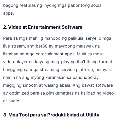
bagong features ng inyong mga paboritong social
apps.
2. Video at Entertainment Software
Para sa mga mahilig manood ng pelikula, serye, o mga
live stream, ang bet88 ay mayroong malawak na
listahan ng mga entertainment apps. Mula sa mga
video player na kayang mag-play ng iba’t ibang format
hanggang sa mga streaming service platform, tinitiyak
namin na ang inyong karanasan sa panonood ay
magiging smooth at walang abala. Ang bawat software
ay optimized para sa pinakamataas na kalidad ng video
at audio.
3. Mga Tool para sa Produktibidad at Utility