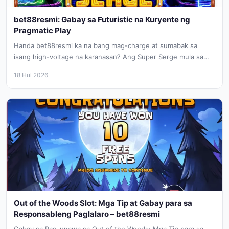
bet88resmi: Gabay sa Futuristic na Kuryente ng
Pragmatic Play
Handa bet88resmi ka na bang mag-charge at sumabak sa
isang high-voltage na karanasan? Ang Super Serge mula sa
Pragmatic Play...
18 Hul 2026
Out of the Woods Slot: Mga Tip at Gabay para sa
Responsableng Paglalaro – bet88resmi