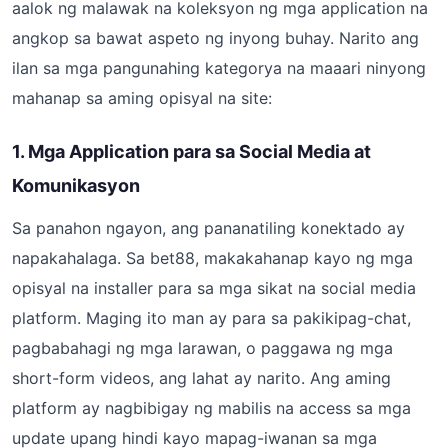
aalok ng malawak na koleksyon ng mga application na
angkop sa bawat aspeto ng inyong buhay. Narito ang
ilan sa mga pangunahing kategorya na maaari ninyong
mahanap sa aming opisyal na site:
1. Mga Application para sa Social Media at
Komunikasyon
Sa panahon ngayon, ang pananatiling konektado ay
napakahalaga. Sa bet88, makakahanap kayo ng mga
opisyal na installer para sa mga sikat na social media
platform. Maging ito man ay para sa pakikipag-chat,
pagbabahagi ng mga larawan, o paggawa ng mga
short-form videos, ang lahat ay narito. Ang aming
platform ay nagbibigay ng mabilis na access sa mga
update upang hindi kayo mapag-iwanan sa mga