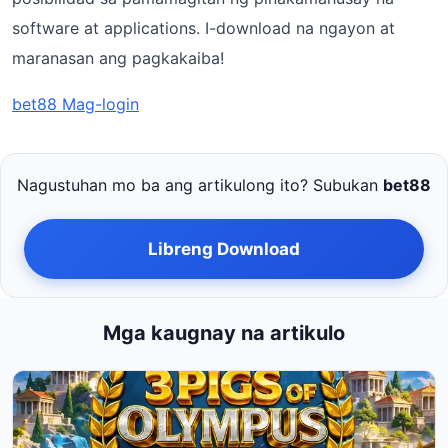
software at applications. I-download na ngayon at
maranasan ang pagkakaiba!
bet88 Mag-login
Nagustuhan mo ba ang artikulong ito? Subukan
bet88
Libreng Download
Mga kaugnay na artikulo