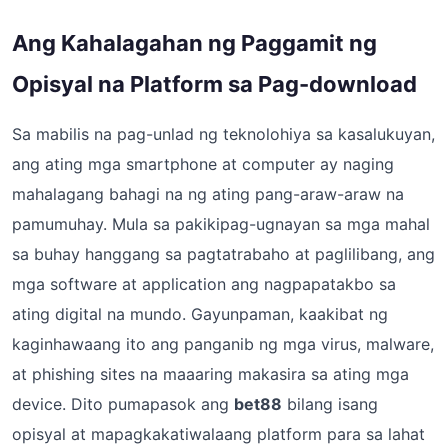
Ang Kahalagahan ng Paggamit ng
Opisyal na Platform sa Pag-download
Sa mabilis na pag-unlad ng teknolohiya sa kasalukuyan,
ang ating mga smartphone at computer ay naging
mahalagang bahagi na ng ating pang-araw-araw na
pamumuhay. Mula sa pakikipag-ugnayan sa mga mahal
sa buhay hanggang sa pagtatrabaho at paglilibang, ang
mga software at application ang nagpapatakbo sa
ating digital na mundo. Gayunpaman, kaakibat ng
kaginhawaang ito ang panganib ng mga virus, malware,
at phishing sites na maaaring makasira sa ating mga
device. Dito pumapasok ang
bet88
bilang isang
opisyal at mapagkakatiwalaang platform para sa lahat