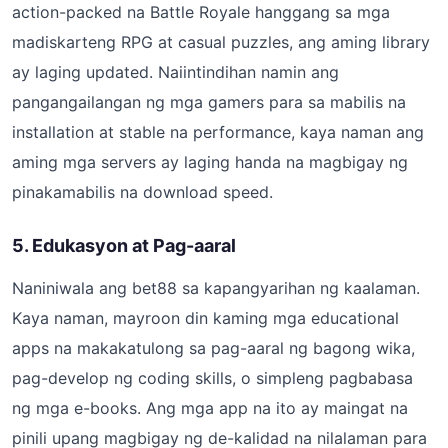
action-packed na Battle Royale hanggang sa mga
madiskarteng RPG at casual puzzles, ang aming library
ay laging updated. Naiintindihan namin ang
pangangailangan ng mga gamers para sa mabilis na
installation at stable na performance, kaya naman ang
aming mga servers ay laging handa na magbigay ng
pinakamabilis na download speed.
5. Edukasyon at Pag-aaral
Naniniwala ang bet88 sa kapangyarihan ng kaalaman.
Kaya naman, mayroon din kaming mga educational
apps na makakatulong sa pag-aaral ng bagong wika,
pag-develop ng coding skills, o simpleng pagbabasa
ng mga e-books. Ang mga app na ito ay maingat na
pinili upang magbigay ng de-kalidad na nilalaman para