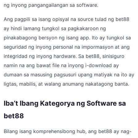
ng inyong pangangailangan sa software.
Ang pagpili sa isang opisyal na source tulad ng bet88
ay hindi lamang tungkol sa pagkakaroon ng
pinakabagong bersyon ng isang app. Ito ay tungkol sa
seguridad ng inyong personal na impormasyon at ang
integridad ng inyong hardware. Sa bet88, sinisiguro
namin na ang bawat file na inyong i-download ay
dumaan sa masusing pagsusuri upang matiyak na ito ay
ligtas, mabilis, at walang anumang nakatagong banta.
Iba’t Ibang Kategorya ng Software sa
bet88
Bilang isang komprehensibong hub, ang bet88 ay nag-